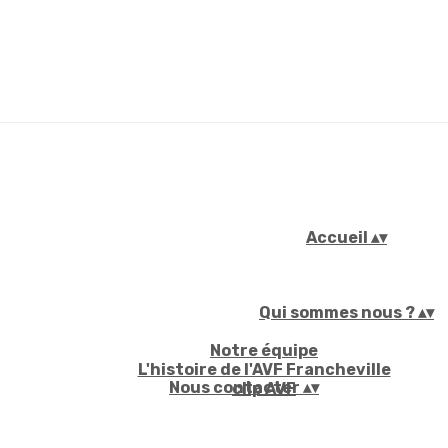
Accueil
▴
▾
Qui sommes nous ?
▴
▾
Notre équipe
L'histoire de l'AVF Francheville
Nous contacter
▴
▾
clip AVF