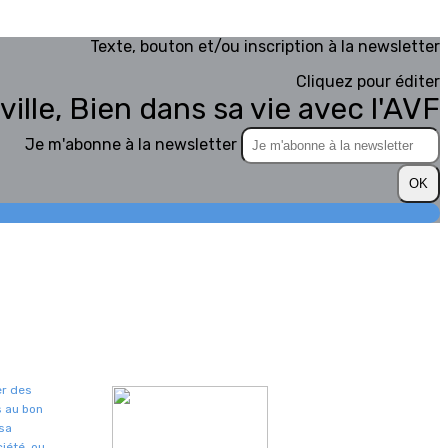
Texte, bouton et/ou inscription à la newsletter
Cliquez pour éditer
ville, Bien dans sa vie avec l'AVF
Je m'abonne à la newsletter
OK
er des
s au bon
 sa
iété, ou