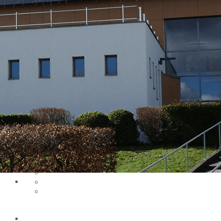
Exporter les lignes sélectionnées
Exporter toutes les colonnes
Exporter uniquement les colonnes affichées
Menu
Ajoutez un logo, un bouton, des réseaux sociaux
Cliquez pour éditer