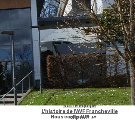
Accueil
▴
▾
Qui sommes nous ?
▴
▾
Notre équipe
L'histoire de l'AVF Francheville
Nous contacter
▴
▾
clip AVF