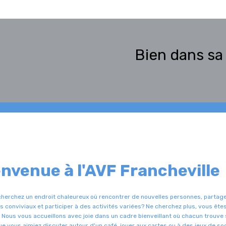
Bien dans sa 
envenue à l'AVF Francheville
herchez un endroit chaleureux où rencontrer de nouvelles personnes, partag
conviviaux et participer à des activités variées? Ne cherchez plus, vous ête
!
Nous vous accueillons avec joie dans un cadre bienveillant où chacun trouve
ue vous aimiez discuter autour d'un café, jouer aux cartes ou à des jeux de soc