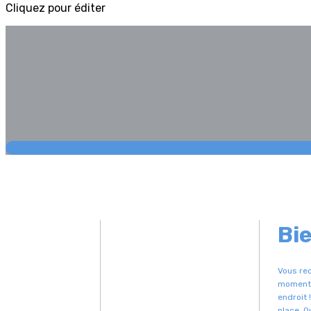
Cliquez pour éditer
Bi
Vous rec
moments 
endroit 
place. Q